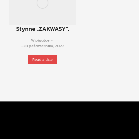
Słynne „ZAKWASY”.
W pigułce
28 października, 2022
Read article