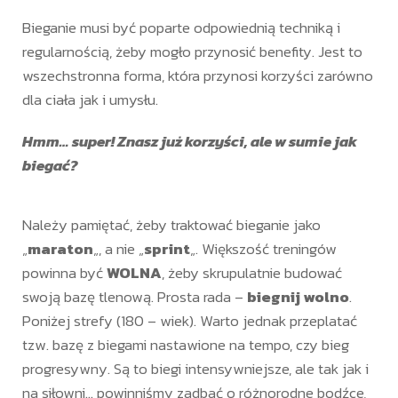
Bieganie musi być poparte odpowiednią techniką i
regularnością, żeby mogło przynosić benefity. Jest to
wszechstronna forma, która przynosi korzyści zarówno
dla ciała jak i umysłu.
Hmm… super! Znasz już korzyści, ale w sumie jak
biegać?
Należy pamiętać, żeby traktować bieganie jako
„
maraton
„, a nie „
sprint
„. Większość treningów
powinna być
WOLNA
, żeby skrupulatnie budować
swoją bazę tlenową. Prosta rada –
biegnij
wolno
.
Poniżej strefy (180 – wiek). Warto jednak przeplatać
tzw. bazę z biegami nastawione na tempo, czy bieg
progresywny. Są to biegi intensywniejsze, ale tak jak i
na siłowni… powinniśmy zadbać o różnorodne bodźce,